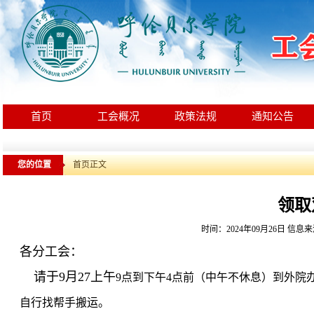
首页
工会概况
政策法规
通知公告
您的位置
首页
正文
领取
时间：2024年09月26日
信息来
各分工会：
请于9月27上午
9点到下午4点前（中午不休息）到外院
自行找帮手搬运。